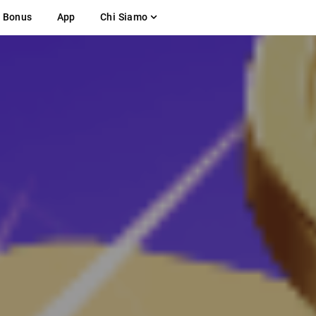
Bonus
App
Chi Siamo