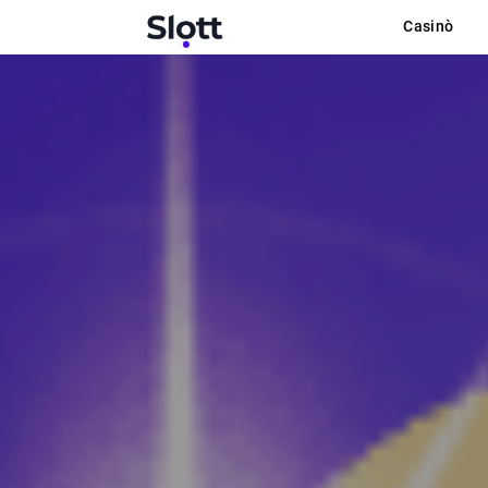
Casinò