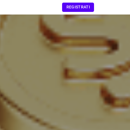
REGISTRATI